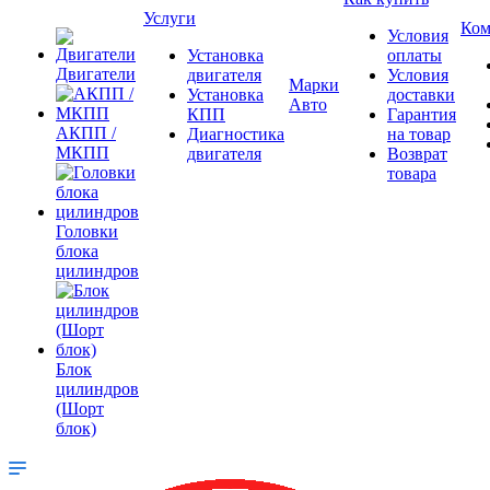
Услуги
Ком
Условия
Установка
оплаты
Двигатели
двигателя
Условия
Марки
Установка
доставки
Авто
КПП
Гарантия
АКПП /
Диагностика
на товар
МКПП
двигателя
Возврат
товара
Головки
блока
цилиндров
Блок
цилиндров
(Шорт
блок)