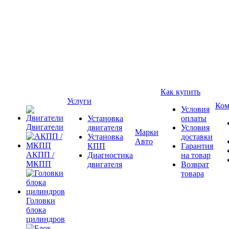
Как купить
Услуги
Ком
Условия
Установка
оплаты
Двигатели
двигателя
Условия
Марки
Установка
доставки
Авто
КПП
Гарантия
АКПП /
Диагностика
на товар
МКПП
двигателя
Возврат
товара
Головки
блока
цилиндров