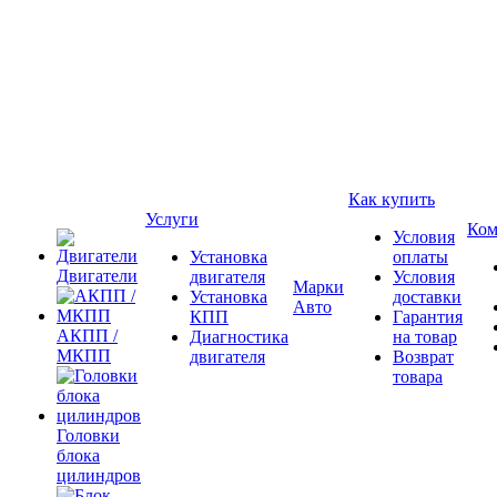
Как купить
Услуги
Ком
Условия
Установка
оплаты
Двигатели
двигателя
Условия
Марки
Установка
доставки
Авто
КПП
Гарантия
АКПП /
Диагностика
на товар
МКПП
двигателя
Возврат
товара
Головки
блока
цилиндров