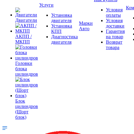
Услуги
Ком
Условия
Установка
оплаты
Двигатели
двигателя
Условия
Марки
Установка
доставки
Авто
КПП
Гарантия
АКПП /
Диагностика
на товар
МКПП
двигателя
Возврат
товара
Головки
блока
цилиндров
Блок
цилиндров
(Шорт
блок)