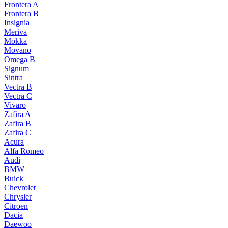
Frontera A
Frontera B
Insignia
Meriva
Mokka
Movano
Omega B
Signum
Sintra
Vectra B
Vectra C
Vivaro
Zafira A
Zafira B
Zafira C
Acura
Alfa Romeo
Audi
BMW
Buick
Chevrolet
Chrysler
Citroen
Dacia
Daewoo