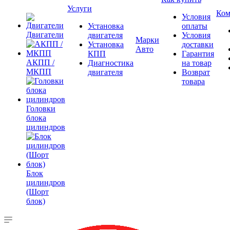
Услуги
Ком
Условия
Установка
оплаты
Двигатели
двигателя
Условия
Марки
Установка
доставки
Авто
КПП
Гарантия
АКПП /
Диагностика
на товар
МКПП
двигателя
Возврат
товара
Головки
блока
цилиндров
Блок
цилиндров
(Шорт
блок)