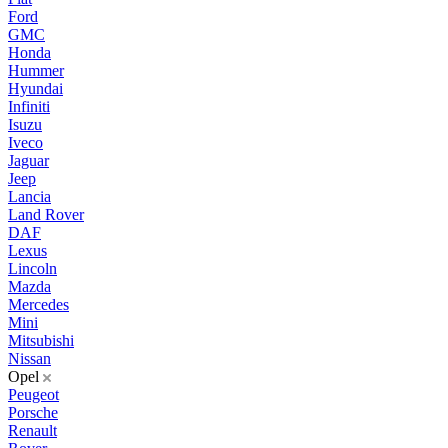
Ford
GMC
Honda
Hummer
Hyundai
Infiniti
Isuzu
Iveco
Jaguar
Jeep
Lancia
Land Rover
DAF
Lexus
Lincoln
Mazda
Mercedes
Mini
Mitsubishi
Nissan
Opel
Peugeot
Porsche
Renault