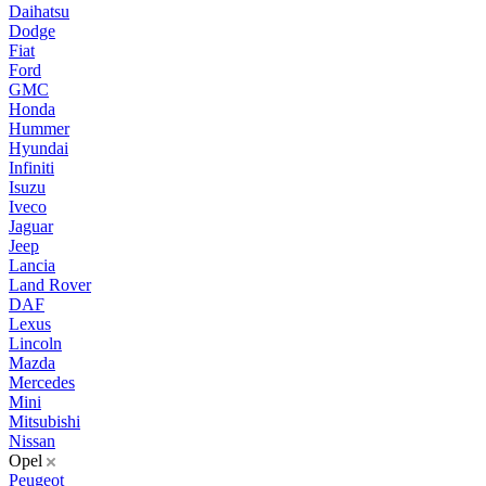
Daihatsu
Dodge
Fiat
Ford
GMC
Honda
Hummer
Hyundai
Infiniti
Isuzu
Iveco
Jaguar
Jeep
Lancia
Land Rover
DAF
Lexus
Lincoln
Mazda
Mercedes
Mini
Mitsubishi
Nissan
Opel
Peugeot