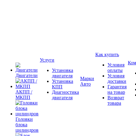
Как купить
Услуги
Ком
Условия
Установка
оплаты
Двигатели
двигателя
Условия
Марки
Установка
доставки
Авто
КПП
Гарантия
АКПП /
Диагностика
на товар
МКПП
двигателя
Возврат
товара
Головки
блока
цилиндров