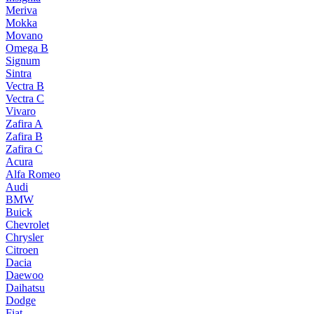
Meriva
Mokka
Movano
Omega B
Signum
Sintra
Vectra B
Vectra C
Vivaro
Zafira A
Zafira B
Zafira C
Acura
Alfa Romeo
Audi
BMW
Buick
Chevrolet
Chrysler
Citroen
Dacia
Daewoo
Daihatsu
Dodge
Fiat