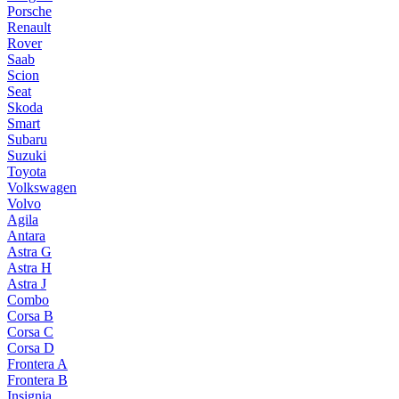
Porsche
Renault
Rover
Saab
Scion
Seat
Skoda
Smart
Subaru
Suzuki
Toyota
Volkswagen
Volvo
Agila
Antara
Astra G
Astra H
Astra J
Combo
Corsa B
Corsa C
Corsa D
Frontera A
Frontera B
Insignia