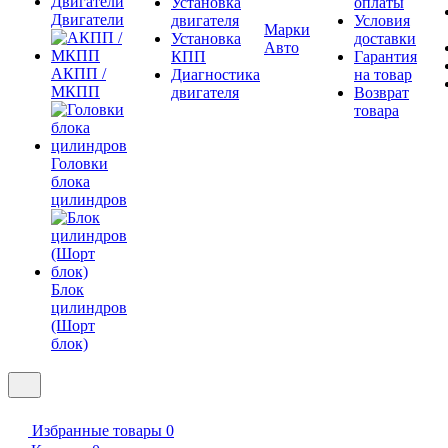
Установка
оплаты
Двигатели
двигателя
Условия
Марки
Установка
доставки
Авто
КПП
Гарантия
АКПП /
Диагностика
на товар
МКПП
двигателя
Возврат
товара
Головки
блока
цилиндров
Блок
цилиндров
(Шорт
блок)
Избранные товары
0