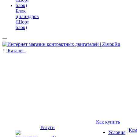
Блок
цилиндров
(Шорт
блок)
Каталог
Как купить
Услуги
Ком
Условия