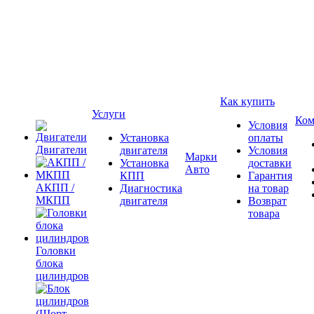
Как купить
Услуги
Ком
Условия
Установка
оплаты
Двигатели
двигателя
Условия
Марки
Установка
доставки
Авто
КПП
Гарантия
АКПП /
Диагностика
на товар
МКПП
двигателя
Возврат
товара
Головки
блока
цилиндров