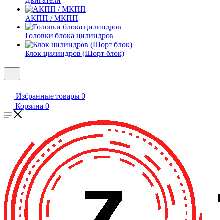
Двигатели
АКПП / МКПП
Головки блока цилиндров
Блок цилиндров (Шорт блок)
Избранные товары
0
Корзина
0