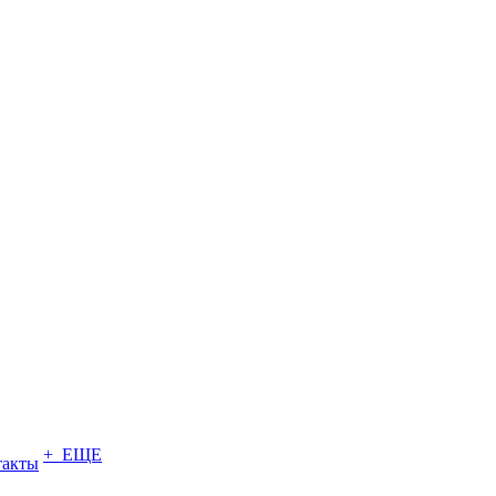
+ ЕЩЕ
такты