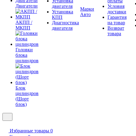
Установка
оплаты
Двигатели
двигателя
Условия
Марки
Установка
доставки
Авто
КПП
Гарантия
АКПП /
Диагностика
на товар
МКПП
двигателя
Возврат
товара
Головки
блока
цилиндров
Блок
цилиндров
(Шорт
блок)
Избранные товары
0