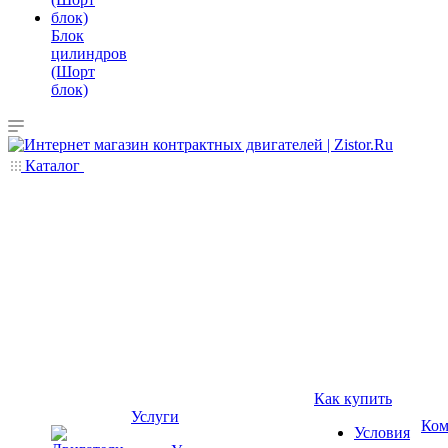
Блок
цилиндров
(Шорт
блок)
Каталог
Как купить
Услуги
Ком
Условия