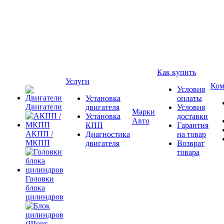
Как купить
Услуги
Ком
Условия
Установка
оплаты
Двигатели
двигателя
Условия
Марки
Установка
доставки
Авто
КПП
Гарантия
АКПП /
Диагностика
на товар
МКПП
двигателя
Возврат
товара
Головки
блока
цилиндров