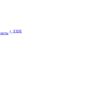
+ ЕЩЕ
такты