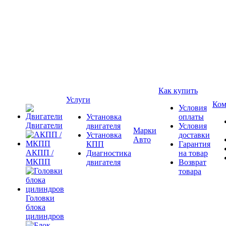
Как купить
Услуги
Ком
Условия
Установка
оплаты
Двигатели
двигателя
Условия
Марки
Установка
доставки
Авто
КПП
Гарантия
АКПП /
Диагностика
на товар
МКПП
двигателя
Возврат
товара
Головки
блока
цилиндров