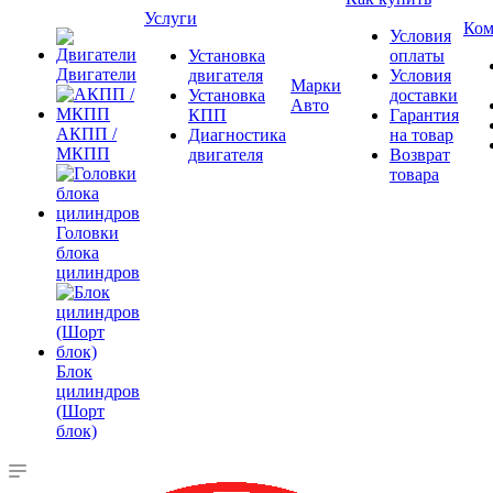
Услуги
Ком
Условия
Установка
оплаты
Двигатели
двигателя
Условия
Марки
Установка
доставки
Авто
КПП
Гарантия
АКПП /
Диагностика
на товар
МКПП
двигателя
Возврат
товара
Головки
блока
цилиндров
Блок
цилиндров
(Шорт
блок)