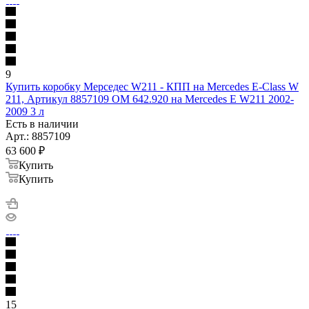
9
Купить коробку Мерседес W211 - КПП на Mercedes E-Class W
211, Артикул 8857109 OM 642.920 на Mercedes E W211 2002-
2009 3 л
Есть в наличии
Арт.: 8857109
63 600
₽
Купить
Купить
15