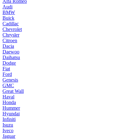
Alfa Romeo
Audi
BMW
Buick
Cadillac
Chevrolet
Chrysler
Citroen
Dacia
Daewoo
Daihatsu
Dodge
Fiat
Ford
Genesis
GMC
Great Wall
Haval
Honda
Hummer
Hyundai
Infiniti
Isuzu
Iveco
Jaguar