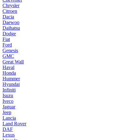
Chrysler
Citroen
Dacia
Daewoo
Daihatsu
Dodge
Fiat
Ford
Genesis
GMC
Great Wall
Haval
Honda
Hummer
Hyundai
Infiniti
Isuzu
Iveco
Jaguar
Jeep
Lancia
Land Rover
DAF
Lexus