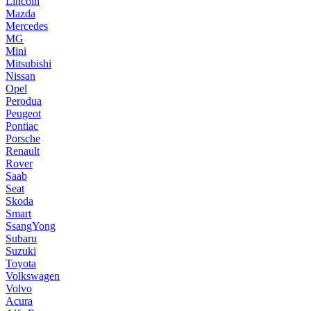
Lincoln
Mazda
Mercedes
MG
Mini
Mitsubishi
Nissan
Opel
Perodua
Peugeot
Pontiac
Porsche
Renault
Rover
Saab
Seat
Skoda
Smart
SsangYong
Subaru
Suzuki
Toyota
Volkswagen
Volvo
Acura