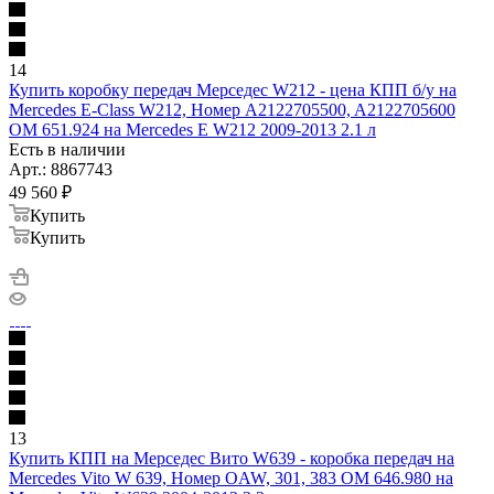
14
Купить коробку передач Мерседес W212 - цена КПП б/у на
Mercedes E-Class W212, Номер A2122705500, A2122705600
OM 651.924 на Mercedes E W212 2009-2013 2.1 л
Есть в наличии
Арт.: 8867743
49 560
₽
Купить
Купить
13
Купить КПП на Мерседес Вито W639 - коробка передач на
Mercedes Vito W 639, Номер OAW, 301, 383 OM 646.980 на