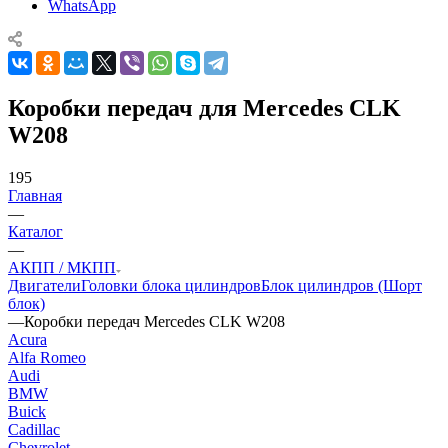
WhatsApp
Коробки передач для Mercedes CLK
W208
195
Главная
—
Каталог
—
АКПП / МКПП
Двигатели
Головки блока цилиндров
Блок цилиндров (Шорт
блок)
—
Коробки передач Mercedes CLK W208
Acura
Alfa Romeo
Audi
BMW
Buick
Cadillac
Chevrolet