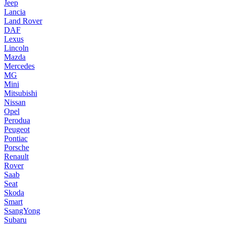
Jeep
Lancia
Land Rover
DAF
Lexus
Lincoln
Mazda
Mercedes
MG
Mini
Mitsubishi
Nissan
Opel
Perodua
Peugeot
Pontiac
Porsche
Renault
Rover
Saab
Seat
Skoda
Smart
SsangYong
Subaru