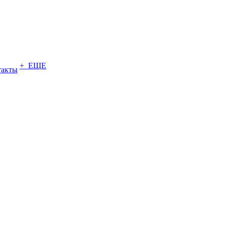
+ ЕЩЕ
такты