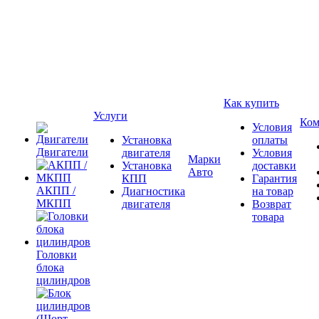
Как купить
Услуги
Ком
Условия
Установка
оплаты
Двигатели
двигателя
Условия
Марки
Установка
доставки
Авто
КПП
Гарантия
АКПП /
Диагностика
на товар
МКПП
двигателя
Возврат
товара
Головки
блока
цилиндров