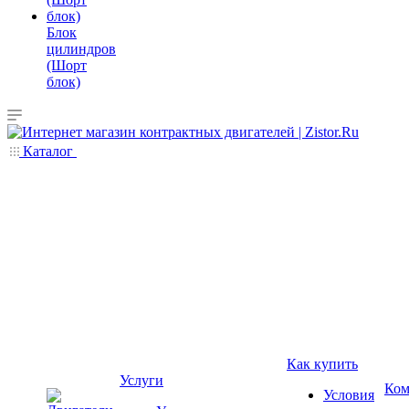
Блок
цилиндров
(Шорт
блок)
Каталог
Как купить
Услуги
Ком
Условия