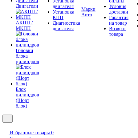
Установка
оплаты
Двигатели
двигателя
Условия
Марки
Установка
доставки
Авто
КПП
Гарантия
АКПП /
Диагностика
на товар
МКПП
двигателя
Возврат
товара
Головки
блока
цилиндров
Блок
цилиндров
(Шорт
блок)
Избранные товары
0