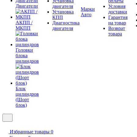
Установка
оплаты
Двигатели
двигателя
Условия
Марки
Установка
доставки
Авто
КПП
Гарантия
АКПП /
Диагностика
на товар
МКПП
двигателя
Возврат
товара
Головки
блока
цилиндров
Блок
цилиндров
(Шорт
блок)
Избранные товары
0