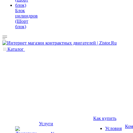
Блок
цилиндров
(Шорт
блок)
Каталог
Как купить
Услуги
Ком
Условия