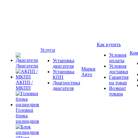
Как купить
Услуги
Ком
Условия
Установка
оплаты
Двигатели
двигателя
Условия
Марки
Установка
доставки
Авто
КПП
Гарантия
АКПП /
Диагностика
на товар
МКПП
двигателя
Возврат
товара
Головки
блока
цилиндров