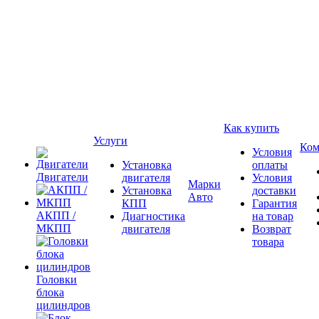
Как купить
Услуги
Ком
Условия
Установка
оплаты
Двигатели
двигателя
Условия
Марки
Установка
доставки
Авто
КПП
Гарантия
АКПП /
Диагностика
на товар
МКПП
двигателя
Возврат
товара
Головки
блока
цилиндров