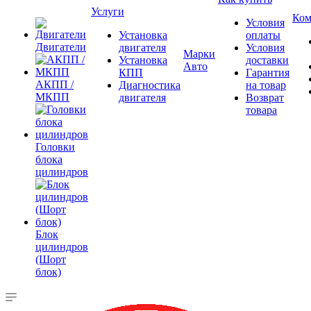
Услуги
Ком
Условия
Установка
оплаты
Двигатели
двигателя
Условия
Марки
Установка
доставки
Авто
КПП
Гарантия
АКПП /
Диагностика
на товар
МКПП
двигателя
Возврат
товара
Головки
блока
цилиндров
Блок
цилиндров
(Шорт
блок)