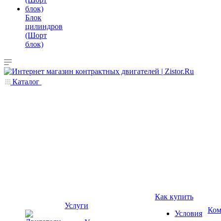
Блок
цилиндров
(Шорт
блок)
Каталог
Как купить
Услуги
Ком
Условия