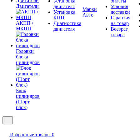
Установка
оплаты
Двигатели
двигателя
Условия
Марки
Установка
доставки
Авто
КПП
Гарантия
АКПП /
Диагностика
на товар
МКПП
двигателя
Возврат
товара
Головки
блока
цилиндров
Блок
цилиндров
(Шорт
блок)
Избранные товары
0