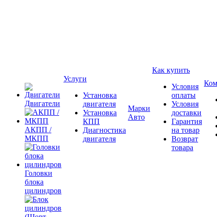
Как купить
Услуги
Ком
Условия
Установка
оплаты
Двигатели
двигателя
Условия
Марки
Установка
доставки
Авто
КПП
Гарантия
АКПП /
Диагностика
на товар
МКПП
двигателя
Возврат
товара
Головки
блока
цилиндров