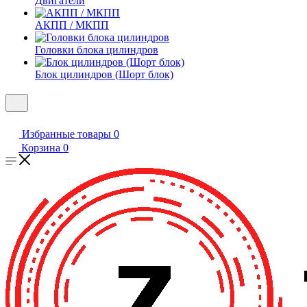
Двигатели
АКПП / МКПП
Головки блока цилиндров
Блок цилиндров (Шорт блок)
Избранные товары
0
Корзина
0