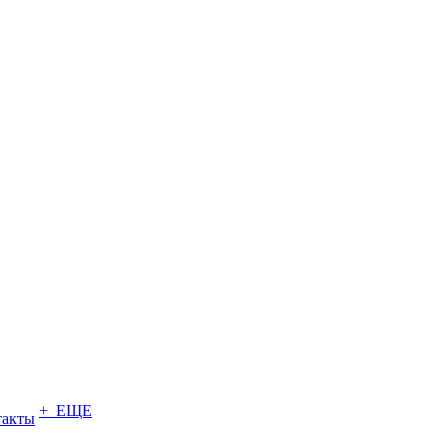
+ ЕЩЕ
такты