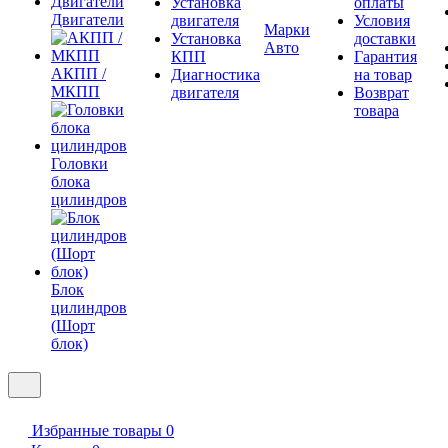
Установка
оплаты
Двигатели
двигателя
Условия
Марки
Установка
доставки
Авто
КПП
Гарантия
АКПП /
Диагностика
на товар
МКПП
двигателя
Возврат
товара
Головки
блока
цилиндров
Блок
цилиндров
(Шорт
блок)
Избранные товары
0