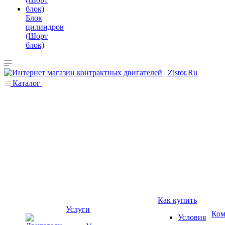
Блок
цилиндров
(Шорт
блок)
Каталог
Как купить
Услуги
Ком
Условия