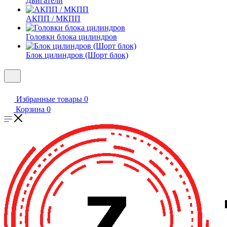
Двигатели
АКПП / МКПП
Головки блока цилиндров
Блок цилиндров (Шорт блок)
Избранные товары
0
Корзина
0