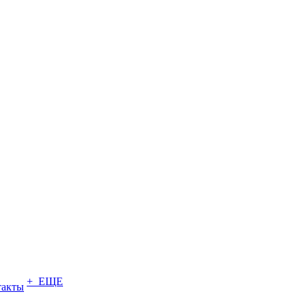
+ ЕЩЕ
такты