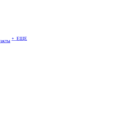
+ ЕЩЕ
такты