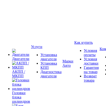
Как купить
Услуги
Ком
Условия
Установка
оплаты
Двигатели
двигателя
Условия
Марки
Установка
доставки
Авто
КПП
Гарантия
АКПП /
Диагностика
на товар
МКПП
двигателя
Возврат
товара
Головки
блока
цилиндров