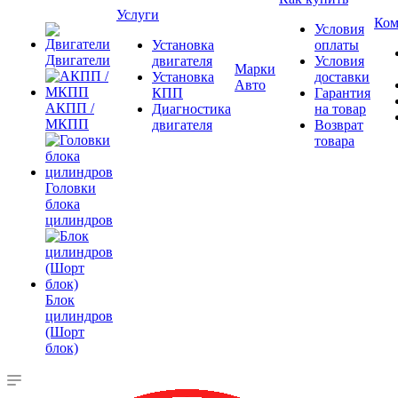
Услуги
Ком
Условия
Установка
оплаты
Двигатели
двигателя
Условия
Марки
Установка
доставки
Авто
КПП
Гарантия
АКПП /
Диагностика
на товар
МКПП
двигателя
Возврат
товара
Головки
блока
цилиндров
Блок
цилиндров
(Шорт
блок)