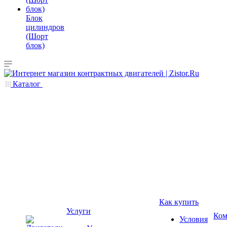
Блок
цилиндров
(Шорт
блок)
Каталог
Как купить
Услуги
Ком
Условия