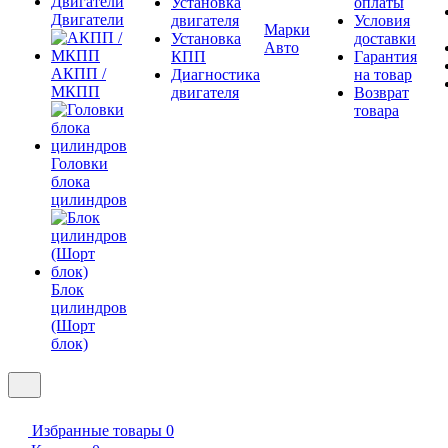
Установка
оплаты
Двигатели
двигателя
Условия
Марки
Установка
доставки
Авто
КПП
Гарантия
АКПП /
Диагностика
на товар
МКПП
двигателя
Возврат
товара
Головки
блока
цилиндров
Блок
цилиндров
(Шорт
блок)
Избранные товары
0