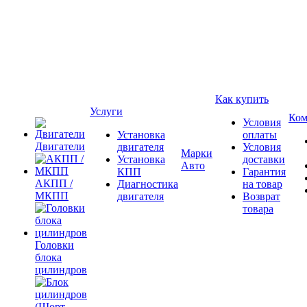
Как купить
Услуги
Ком
Условия
Установка
оплаты
Двигатели
двигателя
Условия
Марки
Установка
доставки
Авто
КПП
Гарантия
АКПП /
Диагностика
на товар
МКПП
двигателя
Возврат
товара
Головки
блока
цилиндров