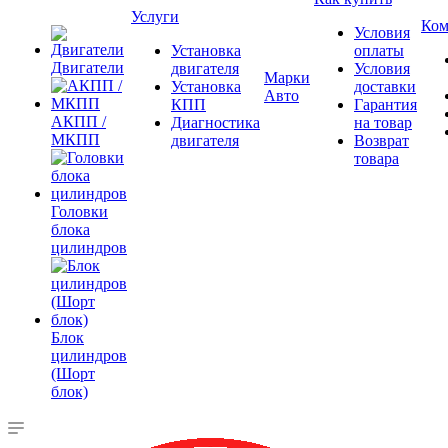
Услуги
Ком
Условия
Установка
оплаты
Двигатели
двигателя
Условия
Марки
Установка
доставки
Авто
КПП
Гарантия
АКПП /
Диагностика
на товар
МКПП
двигателя
Возврат
товара
Головки
блока
цилиндров
Блок
цилиндров
(Шорт
блок)