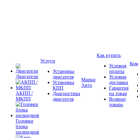
Как купить
Услуги
Ком
Условия
Установка
оплаты
Двигатели
двигателя
Условия
Марки
Установка
доставки
Авто
КПП
Гарантия
АКПП /
Диагностика
на товар
МКПП
двигателя
Возврат
товара
Головки
блока
цилиндров