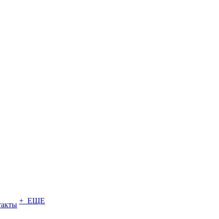
+ ЕЩЕ
такты