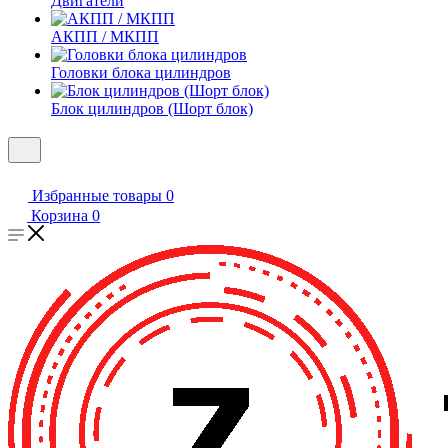
Двигатели
АКПП / МКПП
Головки блока цилиндров
Блок цилиндров (Шорт блок)
Избранные товары
0
Корзина
0