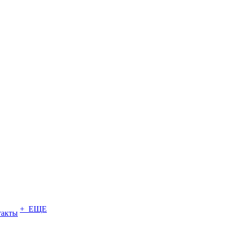
+ ЕЩЕ
такты