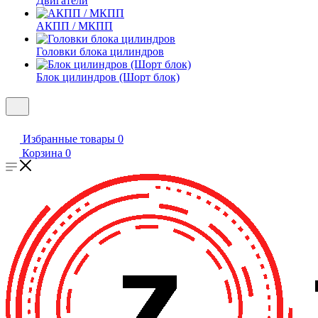
Двигатели
АКПП / МКПП
Головки блока цилиндров
Блок цилиндров (Шорт блок)
Избранные товары
0
Корзина
0