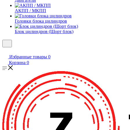
Двигатели
АКПП / МКПП
Головки блока цилиндров
Блок цилиндров (Шорт блок)
Избранные товары
0
Корзина
0