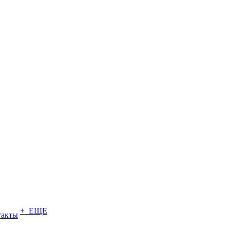
+ ЕЩЕ
такты