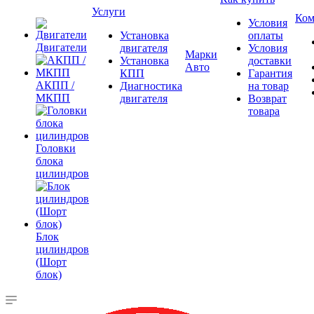
Услуги
Ком
Условия
Установка
оплаты
Двигатели
двигателя
Условия
Марки
Установка
доставки
Авто
КПП
Гарантия
АКПП /
Диагностика
на товар
МКПП
двигателя
Возврат
товара
Головки
блока
цилиндров
Блок
цилиндров
(Шорт
блок)