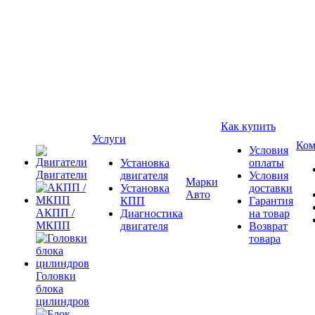
Как купить
Услуги
Ком
Условия
Установка
оплаты
Двигатели
двигателя
Условия
Марки
Установка
доставки
Авто
КПП
Гарантия
АКПП /
Диагностика
на товар
МКПП
двигателя
Возврат
товара
Головки
блока
цилиндров