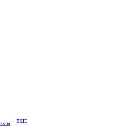
+ ЕЩЕ
такты