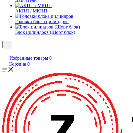
Двигатели
АКПП / МКПП
Головки блока цилиндров
Блок цилиндров (Шорт блок)
Избранные товары
0
Корзина
0