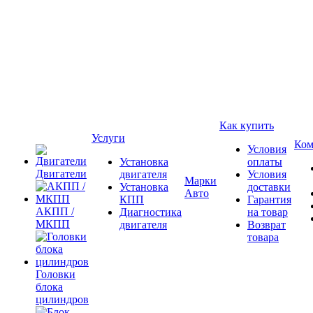
Как купить
Услуги
Ком
Условия
Установка
оплаты
Двигатели
двигателя
Условия
Марки
Установка
доставки
Авто
КПП
Гарантия
АКПП /
Диагностика
на товар
МКПП
двигателя
Возврат
товара
Головки
блока
цилиндров