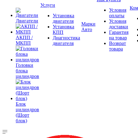
Услуги
Ком
Условия
Установка
оплаты
Двигатели
двигателя
Условия
Марки
Установка
доставки
Авто
КПП
Гарантия
АКПП /
Диагностика
на товар
МКПП
двигателя
Возврат
товара
Головки
блока
цилиндров
Блок
цилиндров
(Шорт
блок)