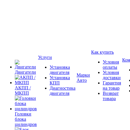
Как купить
Услуги
Ком
Условия
Установка
оплаты
Двигатели
двигателя
Условия
Марки
Установка
доставки
Авто
КПП
Гарантия
АКПП /
Диагностика
на товар
МКПП
двигателя
Возврат
товара
Головки
блока
цилиндров