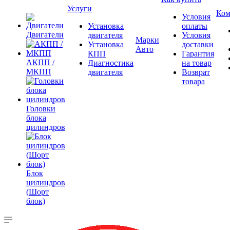
Услуги
Ком
Условия
Установка
оплаты
Двигатели
двигателя
Условия
Марки
Установка
доставки
Авто
КПП
Гарантия
АКПП /
Диагностика
на товар
МКПП
двигателя
Возврат
товара
Головки
блока
цилиндров
Блок
цилиндров
(Шорт
блок)