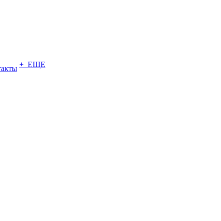
+ ЕЩЕ
такты