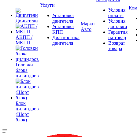
Услуги
Ком
Условия
Установка
оплаты
Двигатели
двигателя
Условия
Марки
Установка
доставки
Авто
КПП
Гарантия
АКПП /
Диагностика
на товар
МКПП
двигателя
Возврат
товара
Головки
блока
цилиндров
Блок
цилиндров
(Шорт
блок)