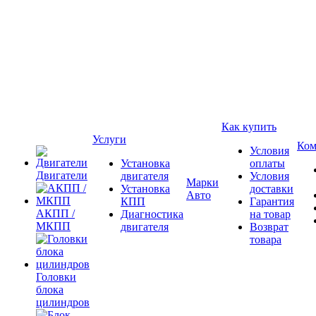
Как купить
Услуги
Ком
Условия
Установка
оплаты
Двигатели
двигателя
Условия
Марки
Установка
доставки
Авто
КПП
Гарантия
АКПП /
Диагностика
на товар
МКПП
двигателя
Возврат
товара
Головки
блока
цилиндров