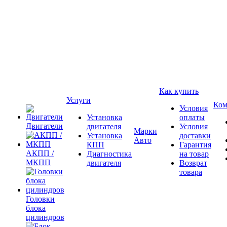
Как купить
Услуги
Ком
Условия
Установка
оплаты
Двигатели
двигателя
Условия
Марки
Установка
доставки
Авто
КПП
Гарантия
АКПП /
Диагностика
на товар
МКПП
двигателя
Возврат
товара
Головки
блока
цилиндров