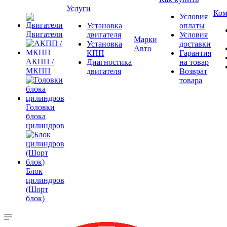
Услуги
Ком
Условия
Установка
оплаты
Двигатели
двигателя
Условия
Марки
Установка
доставки
Авто
КПП
Гарантия
АКПП /
Диагностика
на товар
МКПП
двигателя
Возврат
товара
Головки
блока
цилиндров
Блок
цилиндров
(Шорт
блок)