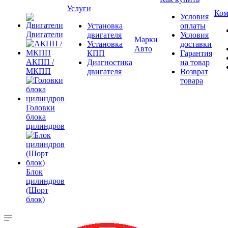
Услуги
Ком
Условия
Установка
оплаты
Двигатели
двигателя
Условия
Марки
Установка
доставки
Авто
КПП
Гарантия
АКПП /
Диагностика
на товар
МКПП
двигателя
Возврат
товара
Головки
блока
цилиндров
Блок
цилиндров
(Шорт
блок)