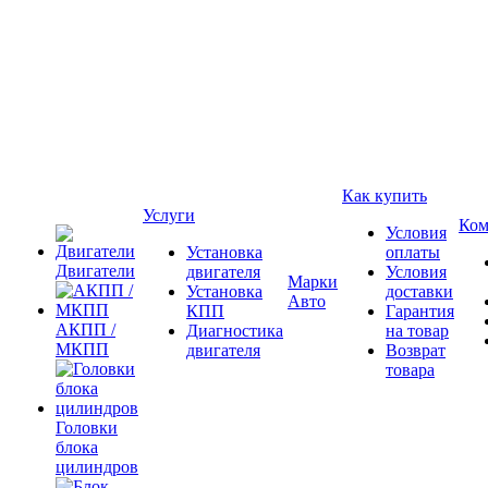
Как купить
Услуги
Ком
Условия
Установка
оплаты
Двигатели
двигателя
Условия
Марки
Установка
доставки
Авто
КПП
Гарантия
АКПП /
Диагностика
на товар
МКПП
двигателя
Возврат
товара
Головки
блока
цилиндров