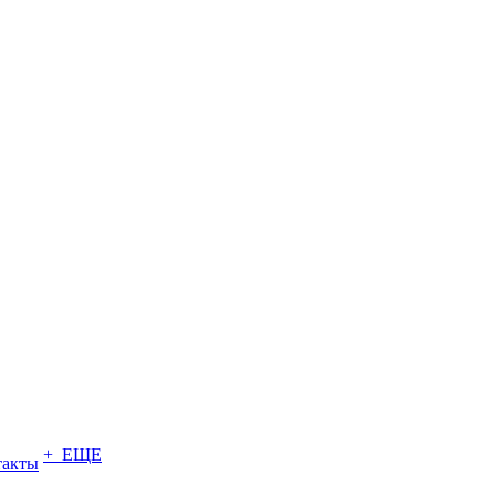
+ ЕЩЕ
такты