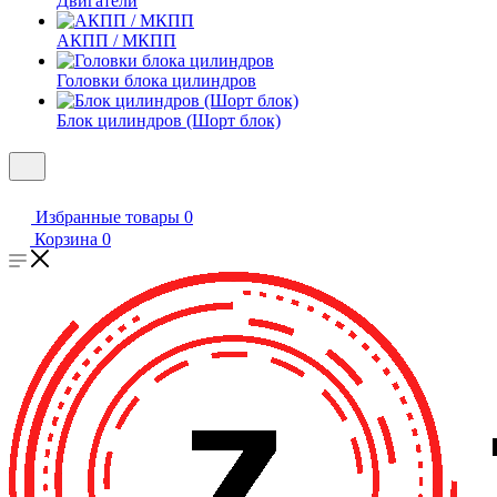
Двигатели
АКПП / МКПП
Головки блока цилиндров
Блок цилиндров (Шорт блок)
Избранные товары
0
Корзина
0