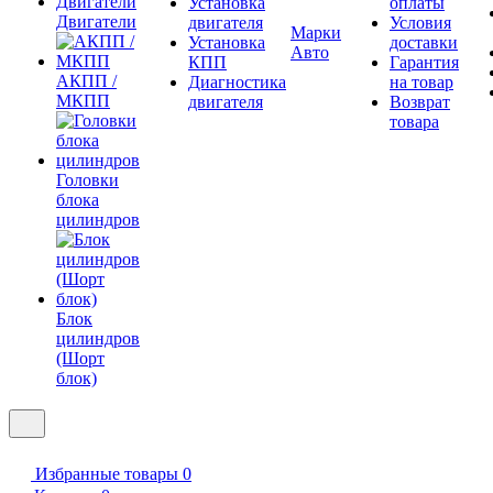
Установка
оплаты
Двигатели
двигателя
Условия
Марки
Установка
доставки
Авто
КПП
Гарантия
АКПП /
Диагностика
на товар
МКПП
двигателя
Возврат
товара
Головки
блока
цилиндров
Блок
цилиндров
(Шорт
блок)
Избранные товары
0