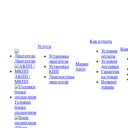
Как купить
Услуги
Ком
Условия
Установка
оплаты
Двигатели
двигателя
Условия
Марки
Установка
доставки
Авто
КПП
Гарантия
АКПП /
Диагностика
на товар
МКПП
двигателя
Возврат
товара
Головки
блока
цилиндров