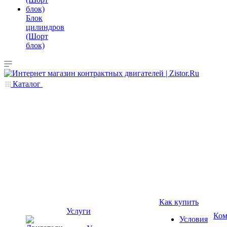
Блок
цилиндров
(Шорт
блок)
Каталог
Как купить
Услуги
Ком
Условия