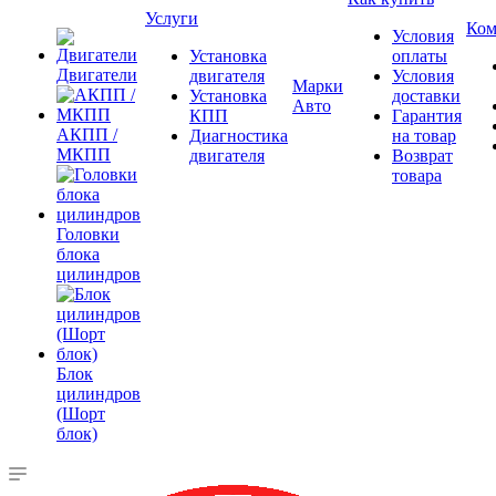
Услуги
Ком
Условия
Установка
оплаты
Двигатели
двигателя
Условия
Марки
Установка
доставки
Авто
КПП
Гарантия
АКПП /
Диагностика
на товар
МКПП
двигателя
Возврат
товара
Головки
блока
цилиндров
Блок
цилиндров
(Шорт
блок)