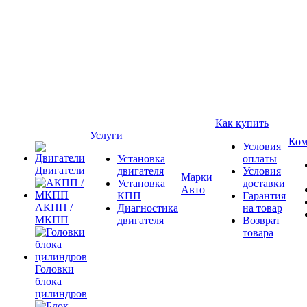
Как купить
Услуги
Ком
Условия
Установка
оплаты
Двигатели
двигателя
Условия
Марки
Установка
доставки
Авто
КПП
Гарантия
АКПП /
Диагностика
на товар
МКПП
двигателя
Возврат
товара
Головки
блока
цилиндров