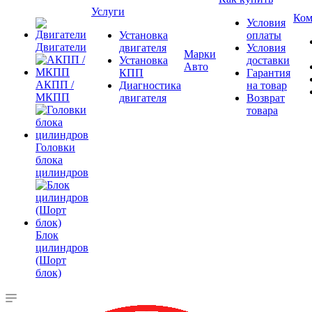
Услуги
Ком
Условия
Установка
оплаты
Двигатели
двигателя
Условия
Марки
Установка
доставки
Авто
КПП
Гарантия
АКПП /
Диагностика
на товар
МКПП
двигателя
Возврат
товара
Головки
блока
цилиндров
Блок
цилиндров
(Шорт
блок)