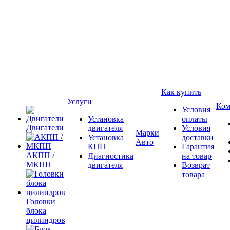
Как купить
Услуги
Ком
Условия
Установка
оплаты
Двигатели
двигателя
Условия
Марки
Установка
доставки
Авто
КПП
Гарантия
АКПП /
Диагностика
на товар
МКПП
двигателя
Возврат
товара
Головки
блока
цилиндров