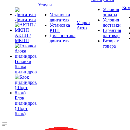
Услуги
Ком
Условия
Установка
оплаты
Двигатели
двигателя
Условия
Марки
Установка
доставки
Авто
КПП
Гарантия
АКПП /
Диагностика
на товар
МКПП
двигателя
Возврат
товара
Головки
блока
цилиндров
Блок
цилиндров
(Шорт
блок)