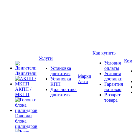
Как купить
Услуги
Ком
Условия
Установка
оплаты
Двигатели
двигателя
Условия
Марки
Установка
доставки
Авто
КПП
Гарантия
АКПП /
Диагностика
на товар
МКПП
двигателя
Возврат
товара
Головки
блока
цилиндров