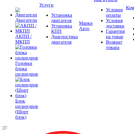
Услуги
Ком
Условия
Установка
оплаты
Двигатели
двигателя
Условия
Марки
Установка
доставки
Авто
КПП
Гарантия
АКПП /
Диагностика
на товар
МКПП
двигателя
Возврат
товара
Головки
блока
цилиндров
Блок
цилиндров
(Шорт
блок)