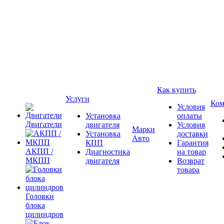
Как купить
Услуги
Ком
Условия
Установка
оплаты
Двигатели
двигателя
Условия
Марки
Установка
доставки
Авто
КПП
Гарантия
АКПП /
Диагностика
на товар
МКПП
двигателя
Возврат
товара
Головки
блока
цилиндров