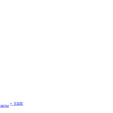
+ ЕЩЕ
такты