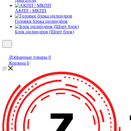
Двигатели
АКПП / МКПП
Головки блока цилиндров
Блок цилиндров (Шорт блок)
Избранные товары
0
Корзина
0