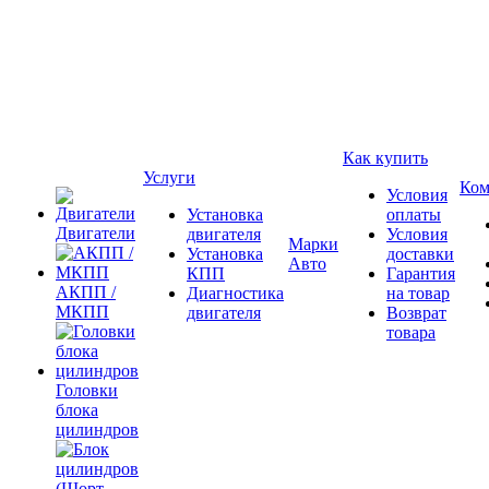
Как купить
Услуги
Ком
Условия
Установка
оплаты
Двигатели
двигателя
Условия
Марки
Установка
доставки
Авто
КПП
Гарантия
АКПП /
Диагностика
на товар
МКПП
двигателя
Возврат
товара
Головки
блока
цилиндров