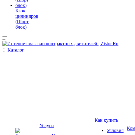
Блок
цилиндров
(Шорт
блок)
Каталог
Как купить
Услуги
Ком
Условия