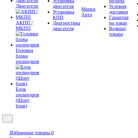
Установка
оплаты
Двигатели
двигателя
Условия
Марки
Установка
доставки
Авто
КПП
Гарантия
АКПП /
Диагностика
на товар
МКПП
двигателя
Возврат
товара
Головки
блока
цилиндров
Блок
цилиндров
(Шорт
блок)
Избранные товары
0