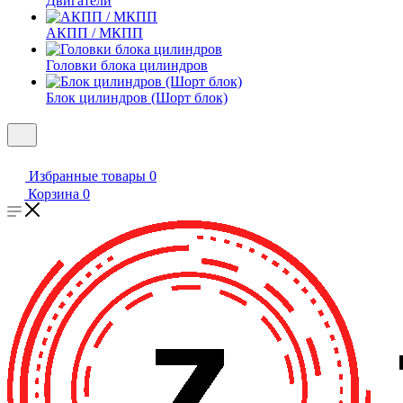
Двигатели
АКПП / МКПП
Головки блока цилиндров
Блок цилиндров (Шорт блок)
Избранные товары
0
Корзина
0