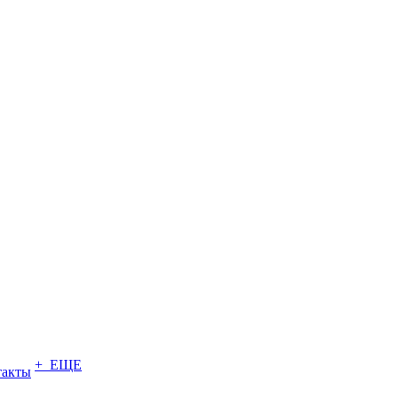
+ ЕЩЕ
такты