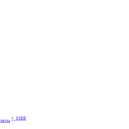
+ ЕЩЕ
такты