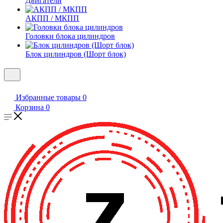
Двигатели
АКПП / МКПП
Головки блока цилиндров
Блок цилиндров (Шорт блок)
Избранные товары
0
Корзина
0