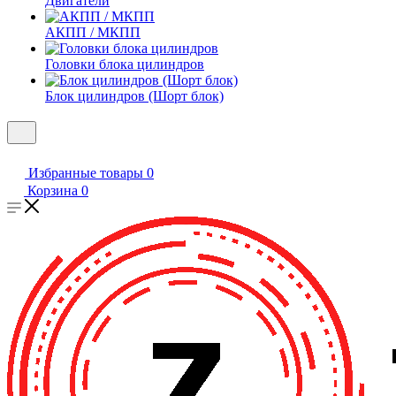
Двигатели
АКПП / МКПП
Головки блока цилиндров
Блок цилиндров (Шорт блок)
Избранные товары
0
Корзина
0