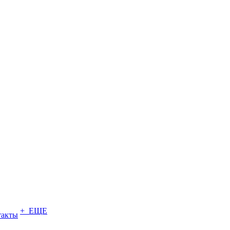
+ ЕЩЕ
такты