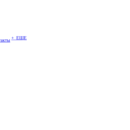
+ ЕЩЕ
такты