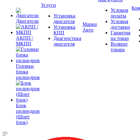
Услуги
Ком
Условия
Установка
оплаты
Двигатели
двигателя
Условия
Марки
Установка
доставки
Авто
КПП
Гарантия
АКПП /
Диагностика
на товар
МКПП
двигателя
Возврат
товара
Головки
блока
цилиндров
Блок
цилиндров
(Шорт
блок)