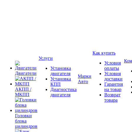
Как купить
Услуги
Ком
Условия
Установка
оплаты
Двигатели
двигателя
Условия
Марки
Установка
доставки
Авто
КПП
Гарантия
АКПП /
Диагностика
на товар
МКПП
двигателя
Возврат
товара
Головки
блока
цилиндров