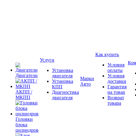
Как купить
Услуги
Ком
Условия
Установка
оплаты
Двигатели
двигателя
Условия
Марки
Установка
доставки
Авто
КПП
Гарантия
АКПП /
Диагностика
на товар
МКПП
двигателя
Возврат
товара
Головки
блока
цилиндров