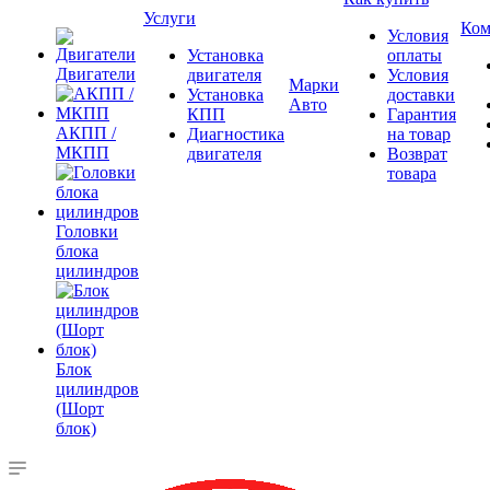
Услуги
Ком
Условия
Установка
оплаты
Двигатели
двигателя
Условия
Марки
Установка
доставки
Авто
КПП
Гарантия
АКПП /
Диагностика
на товар
МКПП
двигателя
Возврат
товара
Головки
блока
цилиндров
Блок
цилиндров
(Шорт
блок)