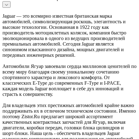
Jaguar — это всемирно известная британская марка
автомобилей, символизирующая роскошь, элегантность и
высокие технологии. Основанная в 1922 году как
производитель мотоциклетных колясок, компания быстро
эволюционировала в одного из ведущих производителей
премиальных автомобилей. Сегодня Jaguar является
синонимом изысканного дизайна, мощных двигателей и
передовых инженерных решений.
Автомобили Ягуар завоевали сердца миллионов ценителей по
всему миру благодаря своему уникальному сочетанию
спортивного характера и люксового комфорта. От
классических E-Type до современных F-Type и I-PACE,
каждая модель Jaguar воплощает в себе дух инноваций и
страсть к совершенству.
Для владельцев этих престижных автомобилей крайне важно
поддерживать их в отличном техническом состоянии. Именно
поэтому Zistor.Ru предлагает широкий ассортимент
качественных контрактных запчастей для Ягуар, включая
двигатели, коробки передач, головки блока цилиндров и
шорт-блоки. Наша цель - обеспечить владельцев Jaguar
надежными компонентами для поддержания их автомобилей