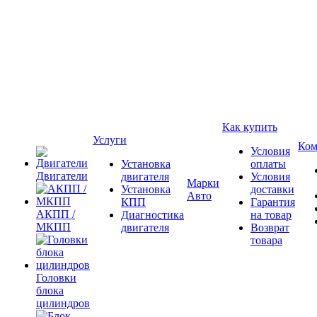
Как купить
Услуги
Ком
Условия
Установка
оплаты
Двигатели
двигателя
Условия
Марки
Установка
доставки
Авто
КПП
Гарантия
АКПП /
Диагностика
на товар
МКПП
двигателя
Возврат
товара
Головки
блока
цилиндров