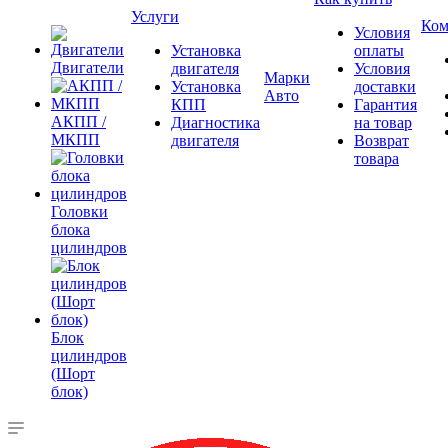
Услуги
Ком
Условия
Установка
оплаты
Двигатели
двигателя
Условия
Марки
Установка
доставки
Авто
КПП
Гарантия
АКПП /
Диагностика
на товар
МКПП
двигателя
Возврат
товара
Головки
блока
цилиндров
Блок
цилиндров
(Шорт
блок)