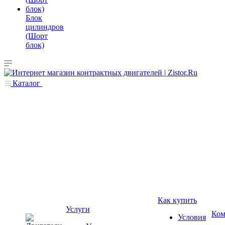
Блок
цилиндров
(Шорт
блок)
Каталог
Как купить
Услуги
Ком
Условия