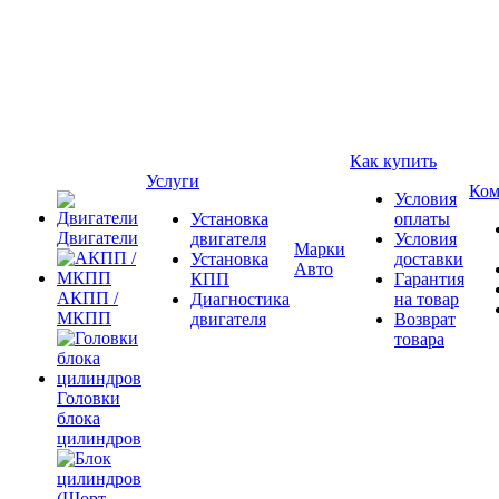
Как купить
Услуги
Ком
Условия
Установка
оплаты
Двигатели
двигателя
Условия
Марки
Установка
доставки
Авто
КПП
Гарантия
АКПП /
Диагностика
на товар
МКПП
двигателя
Возврат
товара
Головки
блока
цилиндров