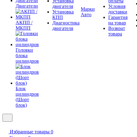
Установка
оплаты
Двигатели
двигателя
Условия
Марки
Установка
доставки
Авто
КПП
Гарантия
АКПП /
Диагностика
на товар
МКПП
двигателя
Возврат
товара
Головки
блока
цилиндров
Блок
цилиндров
(Шорт
блок)
Избранные товары
0