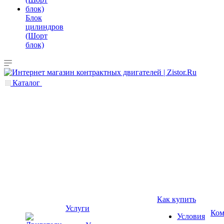
Блок
цилиндров
(Шорт
блок)
Каталог
Как купить
Услуги
Ком
Условия