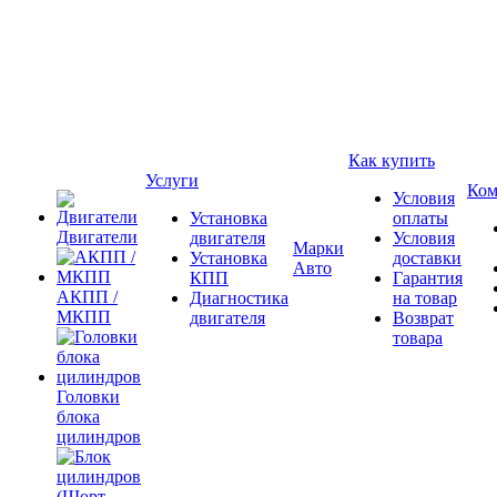
Как купить
Услуги
Ком
Условия
Установка
оплаты
Двигатели
двигателя
Условия
Марки
Установка
доставки
Авто
КПП
Гарантия
АКПП /
Диагностика
на товар
МКПП
двигателя
Возврат
товара
Головки
блока
цилиндров