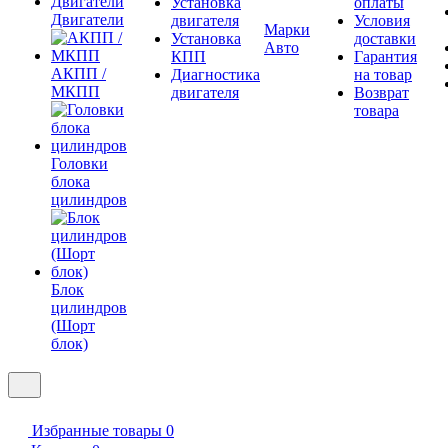
Установка
оплаты
Двигатели
двигателя
Условия
Марки
Установка
доставки
Авто
КПП
Гарантия
АКПП /
Диагностика
на товар
МКПП
двигателя
Возврат
товара
Головки
блока
цилиндров
Блок
цилиндров
(Шорт
блок)
Избранные товары
0