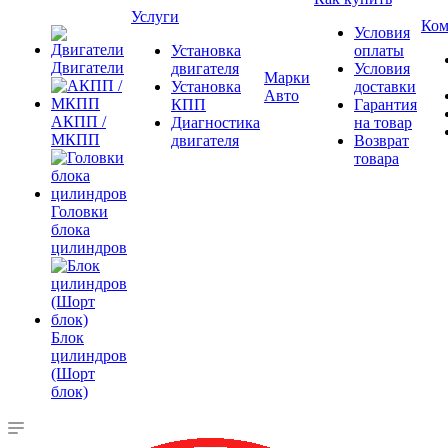
Услуги
Ком
Условия
Установка
оплаты
Двигатели
двигателя
Условия
Марки
Установка
доставки
Авто
КПП
Гарантия
АКПП /
Диагностика
на товар
МКПП
двигателя
Возврат
товара
Головки
блока
цилиндров
Блок
цилиндров
(Шорт
блок)