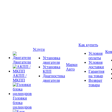
Как купить
Услуги
Ком
Условия
Установка
оплаты
Двигатели
двигателя
Условия
Марки
Установка
доставки
Авто
КПП
Гарантия
АКПП /
Диагностика
на товар
МКПП
двигателя
Возврат
товара
Головки
блока
цилиндров