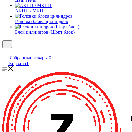
Двигатели
АКПП / МКПП
Головки блока цилиндров
Блок цилиндров (Шорт блок)
Избранные товары
0
Корзина
0