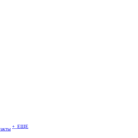
+ ЕЩЕ
такты